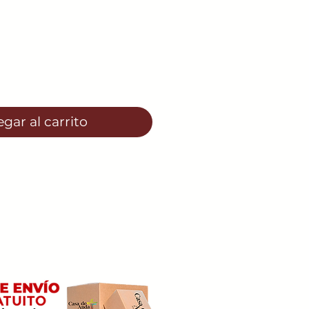
io
gar al carrito