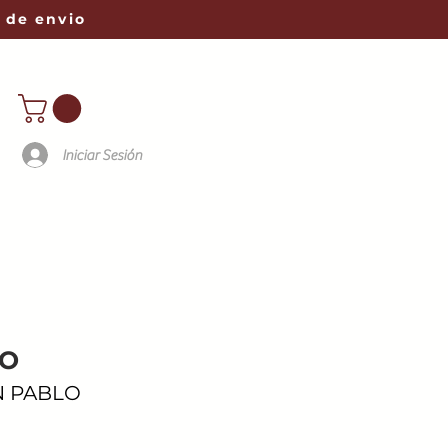
 de envio
Iniciar Sesión
LO
N PABLO
o