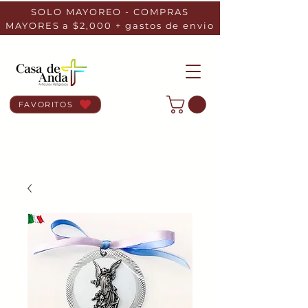
SOLO MAYOREO - COMPRAS
MAYORES a $2,000 + gastos de envio
FAVORITOS