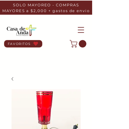
SOLO MAYOREO - COMPRAS
MAYORES a $2,000 + gastos de envio
FAVORITOS