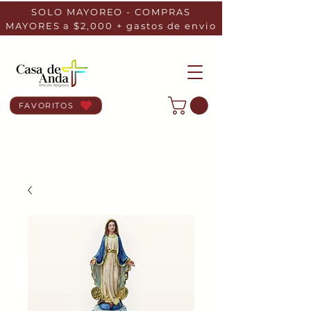
SOLO MAYOREO - COMPRAS
MAYORES a $2,000 + gastos de envio
FAVORITOS