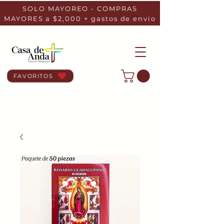
SOLO MAYOREO - COMPRAS
MAYORES a $2,000 + gastos de envio
FAVORITOS