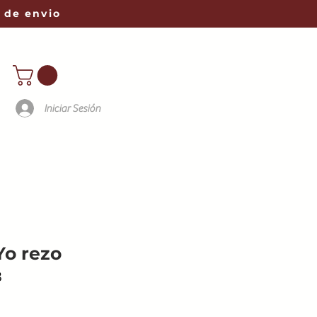
 de envio
Iniciar Sesión
 Yo rezo
8
io