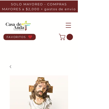
SOLO MAYOREO - COMPRAS
MAYORES a $2,000 + gastos de envio
FAVORITOS