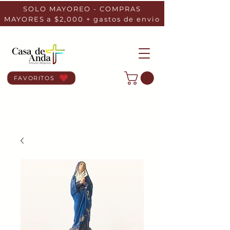
SOLO MAYOREO - COMPRAS
MAYORES a $2,000 + gastos de envio
FAVORITOS