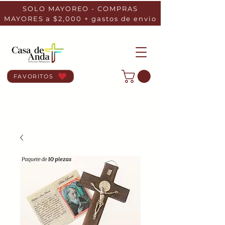
SOLO MAYOREO - COMPRAS
MAYORES a $2,000 + gastos de envio
FAVORITOS