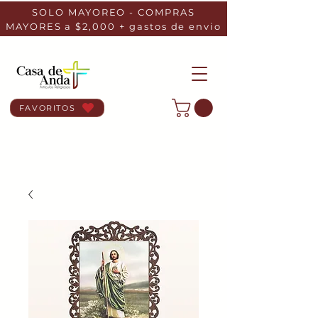
SOLO MAYOREO - COMPRAS
MAYORES a $2,000 + gastos de envio
FAVORITOS