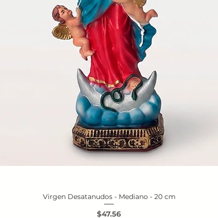
Virgen Desatanudos - Mediano - 20 cm
Vista rápida
Precio
$47.56