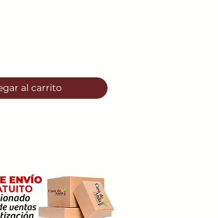
io
gar al carrito