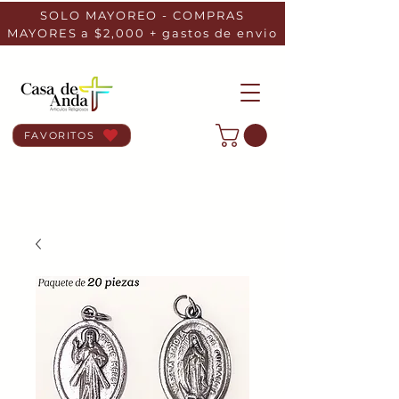
SOLO MAYOREO - COMPRAS
MAYORES a $2,000 + gastos de envio
FAVORITOS