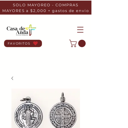
SOLO MAYOREO - COMPRAS
MAYORES a $2,000 + gastos de envio
FAVORITOS