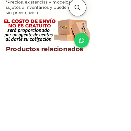
*Precios, existencias y modelos están
sujetos a inventarios y pueden cambiar
sin previo aviso
Productos relacionados
Virgen Desatanudos -
Rostro de Jesús - 
Mediano - 20 cm