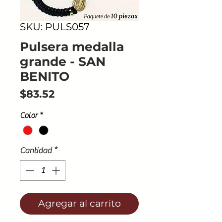
SKU: PULS057
Pulsera medalla
grande - SAN
BENITO
Precio
$83.52
Color
*
Cantidad
*
Agregar al carrito