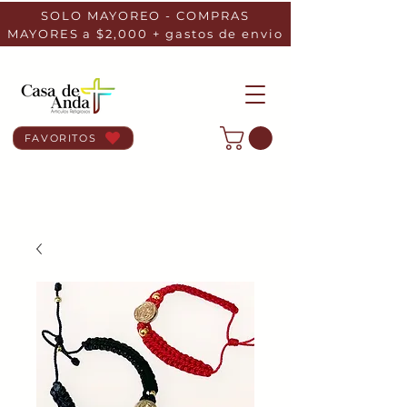
SOLO MAYOREO - COMPRAS
MAYORES a $2,000 + gastos de envio
FAVORITOS