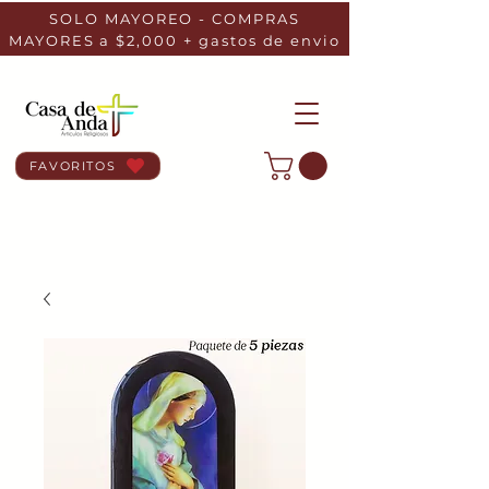
SOLO MAYOREO - COMPRAS
MAYORES a $2,000 + gastos de envio
FAVORITOS