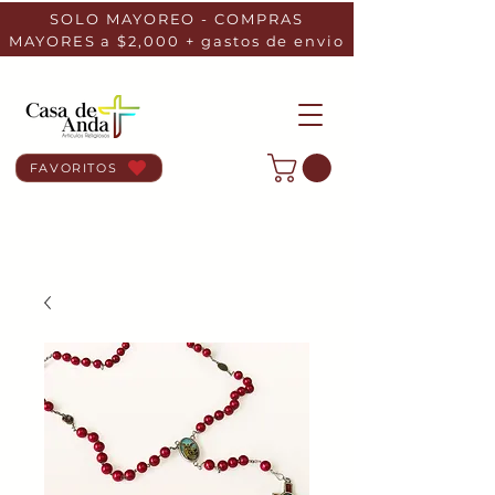
SOLO MAYOREO - COMPRAS
MAYORES a $2,000 + gastos de envio
FAVORITOS