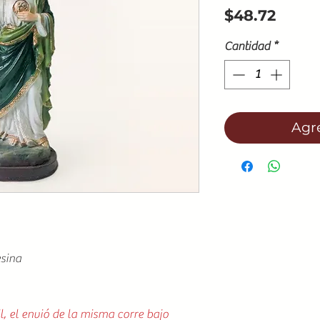
Preci
$48.72
Cantidad
*
Agre
esina
l, el envió de la misma corre bajo