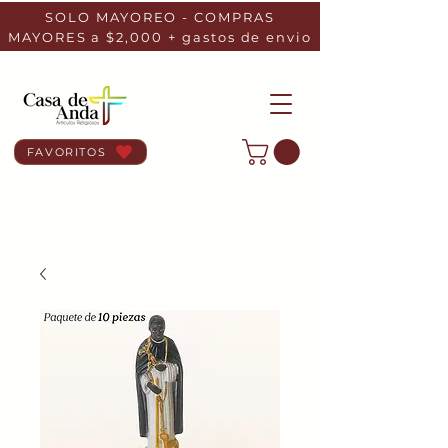
SOLO MAYOREO - COMPRAS
MAYORES a $2,000 + gastos de envio
FAVORITOS