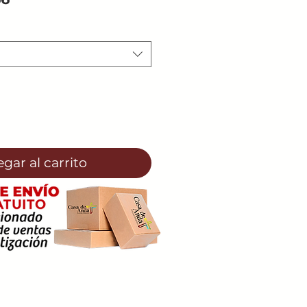
de
oferta
gar al carrito