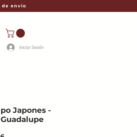
 de envio
Iniciar Sesión
ipo Japones -
 Guadalupe
Precio
66