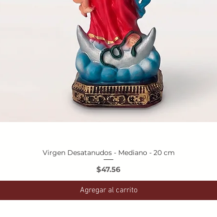
Virgen Desatanudos - Mediano - 20 cm
Vista rápida
Precio
$47.56
Agregar al carrito