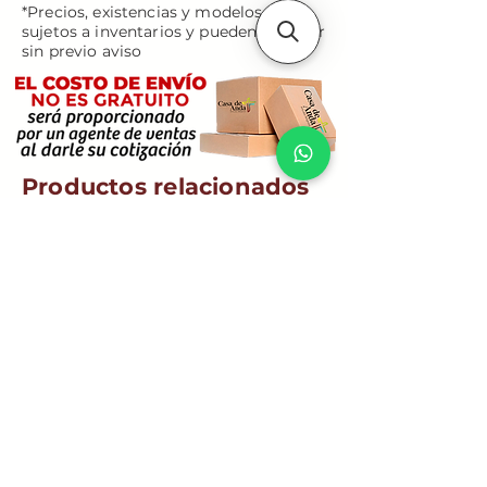
*Precios, existencias y modelos están
sujetos a inventarios y pueden cambiar
sin previo aviso
Productos relacionados
Virgen Desatanudos -
Rostro de Jesús - 
Mediano - 20 cm