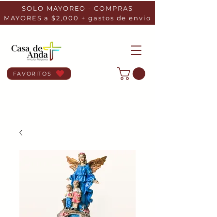
SOLO MAYOREO - COMPRAS
MAYORES a $2,000 + gastos de envio
FAVORITOS