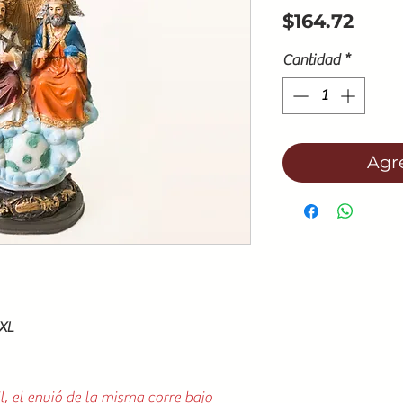
Prec
$164.72
Cantidad
*
Agre
 XL
l, el envió de la misma corre bajo