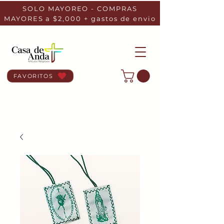
SOLO MAYOREO - COMPRAS
MAYORES a $2,000 + gastos de envio
FAVORITOS