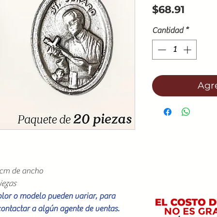
Preci
$68.91
Cantidad
*
Agre
5cm de ancho
iezas
color o modelo pueden variar, para
contactar a algún agente de ventas.