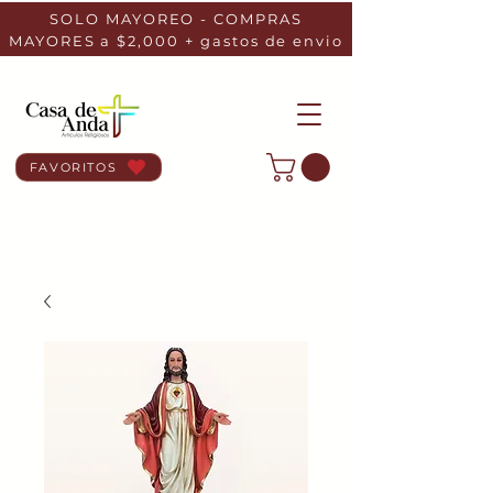
SOLO MAYOREO - COMPRAS
MAYORES a $2,000 + gastos de envio
FAVORITOS