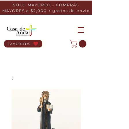
SOLO MAYOREO - COMPRAS
MAYORES a $2,000 + gastos de envio
FAVORITOS